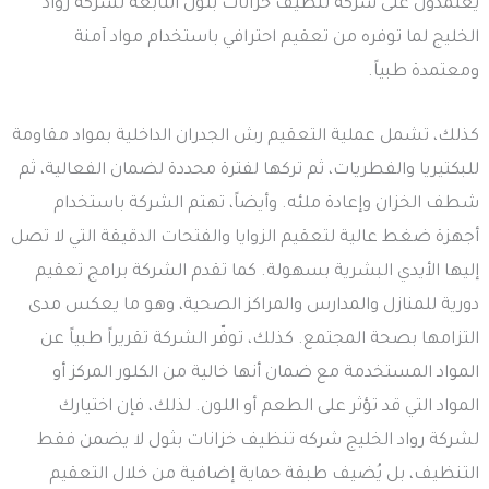
يعتمدون على شركة تنظيف خزانات بثول التابعة لشركة رواد
الخليج لما توفره من تعقيم احترافي باستخدام مواد آمنة
ومعتمدة طبياً.
كذلك، تشمل عملية التعقيم رش الجدران الداخلية بمواد مقاومة
للبكتيريا والفطريات، ثم تركها لفترة محددة لضمان الفعالية، ثم
شطف الخزان وإعادة ملئه. وأيضاً، تهتم الشركة باستخدام
أجهزة ضغط عالية لتعقيم الزوايا والفتحات الدقيقة التي لا تصل
إليها الأيدي البشرية بسهولة. كما تقدم الشركة برامج تعقيم
دورية للمنازل والمدارس والمراكز الصحية، وهو ما يعكس مدى
التزامها بصحة المجتمع. كذلك، توفّر الشركة تقريراً طبياً عن
المواد المستخدمة مع ضمان أنها خالية من الكلور المركز أو
المواد التي قد تؤثر على الطعم أو اللون. لذلك، فإن اختيارك
لشركة رواد الخليج شركه تنظيف خزانات بثول لا يضمن فقط
التنظيف، بل يُضيف طبقة حماية إضافية من خلال التعقيم